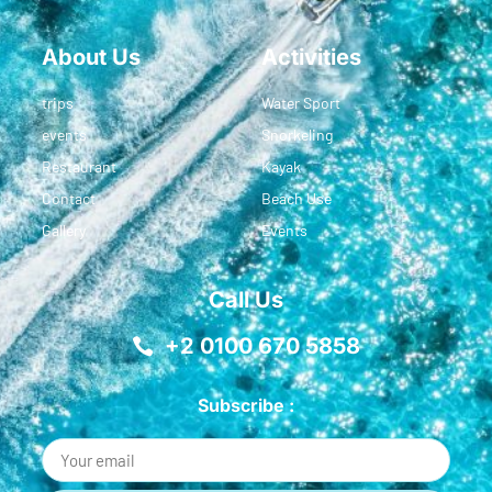
About Us
Activities
trips
Water Sport
events
Snorkeling
Restaurant
Kayak
Contact
Beach Use
Gallery
Events
Call Us
+2 0100 670 5858
Subscribe :