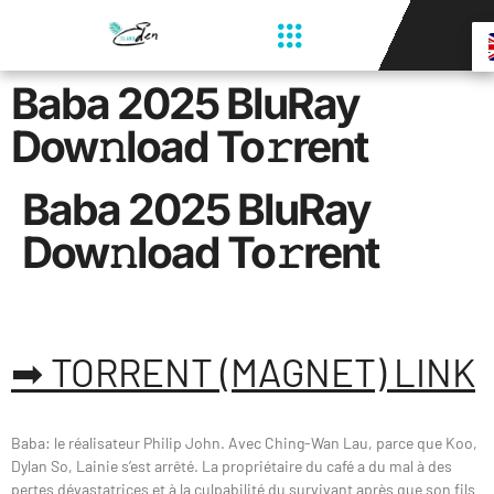
Baba 2025 BluRay
Dow𝚗load To𝚛rent
Baba 2025 BluRay
Dow𝚗load To𝚛rent
➡ TORRENT (MAGNET) LINK
Baba: le réalisateur Philip John. Avec Ching-Wan Lau, parce que Koo,
Dylan So, Lainie s’est arrêté. La propriétaire du café a du mal à des
pertes dévastatrices et à la culpabilité du survivant après que son fils